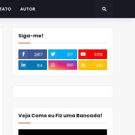
TATO
AUTOR
Siga-me!
2817
217
6155
961
64
481
Veja Como eu Fiz uma Bancada!